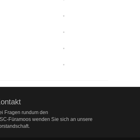
ontakt
ei Fragen rundum den
SC-Füramoos wenden Sie sich an unsere
orstandschaft.