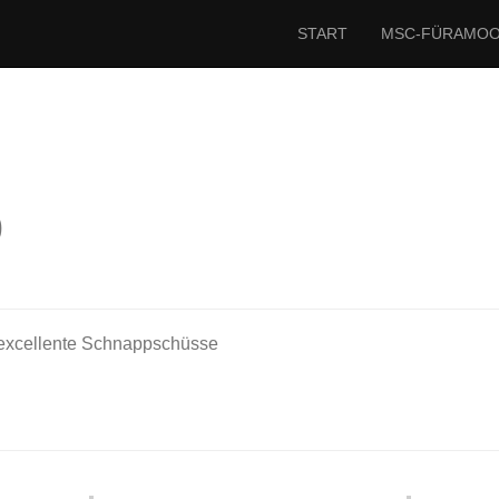
START
MSC-FÜRAMO
9
 excellente Schnappschüsse